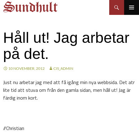
Sundhult
Hoppa
Sök
till
PRIMÄR
innehåll
MENY
Håll ut! Jag arbetar
på det.
10 NOVEMBER, 2012
CIS_ADMIN
Just nu arbetar jag med att få igång min nya webbsida. Det atr
lite tid att stuva om från den gamla sidan, men håll ut! Jag är
färdig inom kort.
//Christian